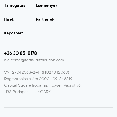
Támogatás
Események
Hírek
Partnerek
Kapcsolat
+36 30 851 8178
welcome@fortis-distribution.com
VAT
27042063-2-41 (HU27042063)
Regisztrációs szám
00001-09-346319
Capital Square Irodaház I. tower, Váci út 76.,
1133 Budapest, HUNGARY