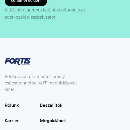
Kérelmet küldeni
A „Küldés” gombra kattintva elfogadja az
adatkezelési szabályzatot
Értéknövelt disztribútor, amely
csúcstechnológiás IT-megoldásokat
kínál
Rólunk
Beszállítók
Karrier
Megoldások