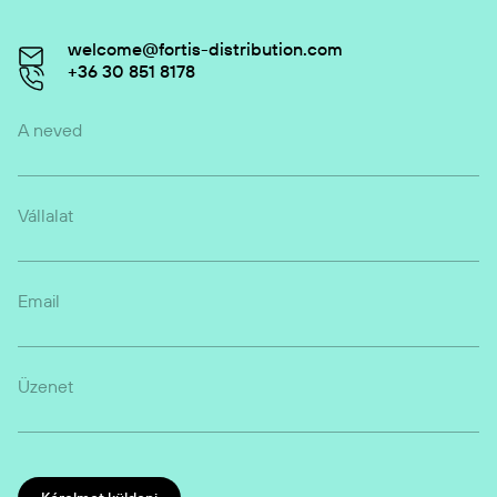
welcome@fortis-distribution.com
+36 30 851 8178
A neved
Vállalat
Email
Üzenet